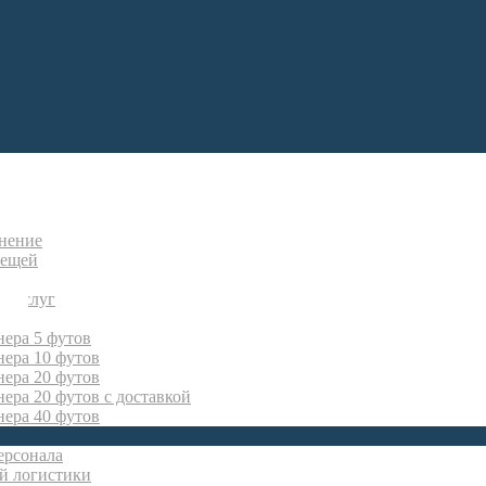
нение
вещей
х услуг
нера 5 футов
нера 10 футов
нера 20 футов
ера 20 футов с доставкой
нера 40 футов
ерсонала
й логистики