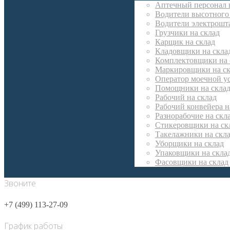
Аптечный персонал 
Водители высотного 
Водители электрошта
Грузчики на склад
Карщик на склад
Кладовщики на скла
Комплектовщики на 
Маркировщики на ск
Оператор моечной ус
Помощники на скла
Рабочий на склад
Рабочий конвейера н
Разнорабочие на скл
Стикеровщики на ск
Такелажники на скл
Уборщики на склад
Упаковщики на скла
Фасовщики на склад
Звоните
+7 (499) 113-27-09
График работы