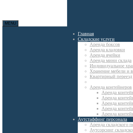
MENU
Главная
Складские услуги
Аренда боксов
Аренда кладовки
Аренда ячейки
Аренда мини склада
Индивидуальное хра
Хранение мебели и 
Квартирный переезд
Аутсорсинг складски
Аренда контейнеров
Аренда контей
Аренда контей
Аренда контей
Аренда контейн
Аренда контей
Аутстаффинг персонала
Аренда складского п
Аутсорсинг складско