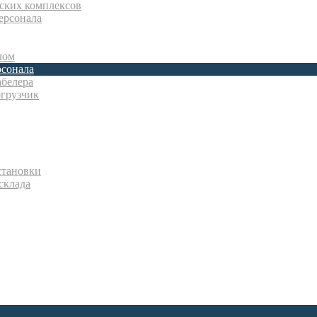
ских комплексов
ерсонала
лом
рсонала
абелера
грузчик
становки
склада