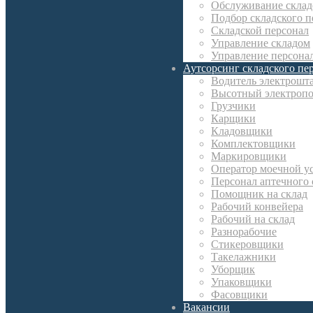
Обслуживание склад
Подбор складского п
Складской персонал
Управление складом
Управление персона
Аутсорсинг складского пе
Водитель электрошт
Высотный электропо
Грузчики
Карщики
Кладовщики
Комплектовщики
Маркировщики
Оператор моечной у
Персонал аптечного 
Помощник на склад
Рабочий конвейера
Рабочий на склад
Разнорабочие
Стикеровщики
Такелажники
Уборщик
Упаковщики
Фасовщики
Вакансии