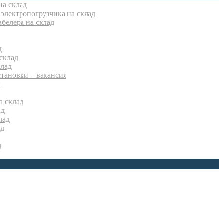
на склад
электропогрузчика на склад
белера на склад
д
склад
лад
тановки – вакансия
д
а склад
ад
лад
ад
д