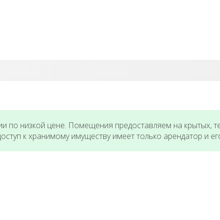
ии по низкой цене. Помещения предоставляем на крытых, т
оступ к хранимому имуществу имеет только арендатор и ег