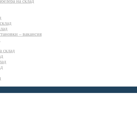
белера на склад
д
склад
лад
тановки – вакансия
д
а склад
ад
лад
ад
д