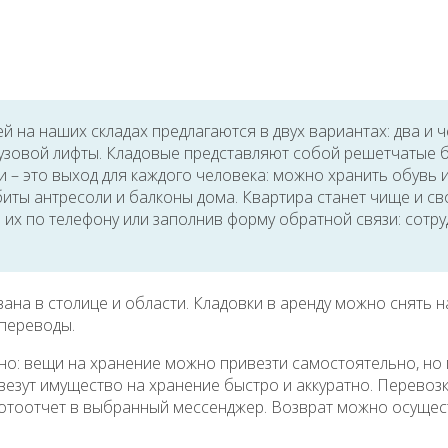
 на наших складах предлагаются в двух вариантах: два и ч
узовой лифты. Кладовые представляют собой решетчатые бо
 – это выход для каждого человека: можно хранить обувь 
биты антресоли и балконы дома. Квартира станет чище и св
ь их по телефону или заполнив форму обратной связи: сот
а в столице и области. Кладовки в аренду можно снять на
 переводы.
о: вещи на хранение можно привезти самостоятельно, но 
евезут имущество на хранение быстро и аккуратно. Перево
отоотчет в выбранный мессенджер. Возврат можно осущест