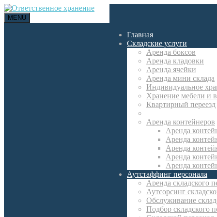
MENU
Главная
Складские услуги
Аренда боксов
Аренда кладовки
Аренда ячейки
Аренда мини склада
Индивидуальное хра
Хранение мебели и 
Квартирный переезд
Аутсорсинг складски
Аренда контейнеров
Аренда контей
Аренда контей
Аренда контей
Аренда контейн
Аренда контей
Аутстаффинг персонала
Аренда складского п
Аутсорсинг складско
Обслуживание склад
Подбор складского п