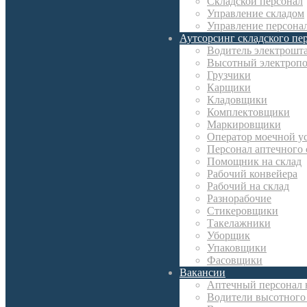
Складской персонал
Управление складом
Управление персона
Аутсорсинг складского пе
Водитель электрошт
Высотный электропо
Грузчики
Карщики
Кладовщики
Комплектовщики
Маркировщики
Оператор моечной у
Персонал аптечного 
Помощник на склад
Рабочий конвейера
Рабочий на склад
Разнорабочие
Стикеровщики
Такелажники
Уборщик
Упаковщики
Фасовщики
Вакансии
Аптечный персонал 
Водители высотного 