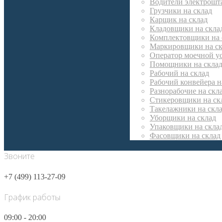
Водители электрошта
Грузчики на склад
Карщик на склад
Кладовщики на скла
Комплектовщики на 
Маркировщики на ск
Оператор моечной ус
Помощники на скла
Рабочий на склад
Рабочий конвейера н
Разнорабочие на скл
Стикеровщики на ск
Такелажники на скл
Уборщики на склад
Упаковщики на скла
Фасовщики на склад
Звоните
+7 (499) 113-27-09
График работы
09:00 - 20:00