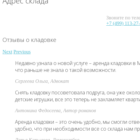
Адрес склада
Звоните по тел
+7 (499) 113-27
Отзывы о кладовке
Next
Previous
Недавно узнала о новой услуге – аренда кладовки в
что раньше не знала о такой возможности.
Сергеева Ольга
, Адвокат
Снять кладовку посоветовала подруга, она уже около
детские игрушки, все это теперь не захламляет кварти
Антонина Федосеева
, Автор романов
Аренда кладовки – это очень удобно, мы смогли отве
удобно, что при необходимости все со склада нам пр
Дарья Капылова
, Домохозяйка