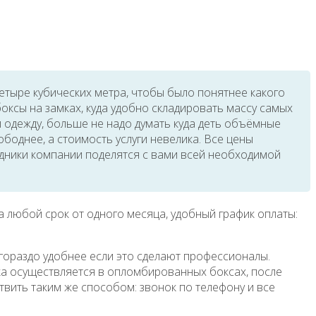
етыре кубических метра, чтобы было понятнее какого
ксы на замках, куда удобно складировать массу самых
и одежду, больше не надо думать куда деть объёмные
ободнее, а стоимость услуги невелика. Все цены
рудники компании поделятся с вами всей необходимой
 любой срок от одного месяца, удобный график оплаты:
гораздо удобнее если это сделают профессионалы.
зка осуществляется в опломбированных боксах, после
вить таким же способом: звонок по телефону и все