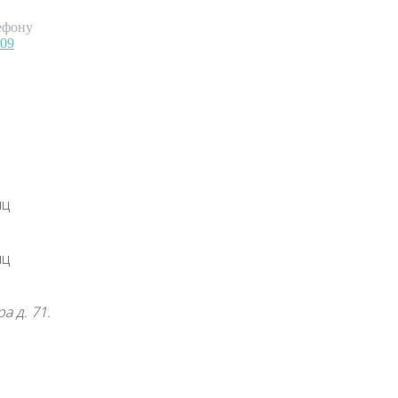
ефону
-09
яц
яц
а д. 71.