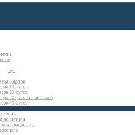
нение
вещей
х услуг
нера 5 футов
нера 10 футов
нера 20 футов
ера 20 футов с доставкой
нера 40 футов
ерсонала
й логистики
ских комплексов
ерсонала