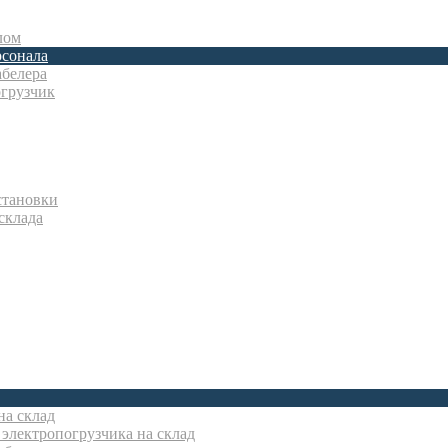
лом
рсонала
абелера
грузчик
становки
склада
на склад
электропогрузчика на склад