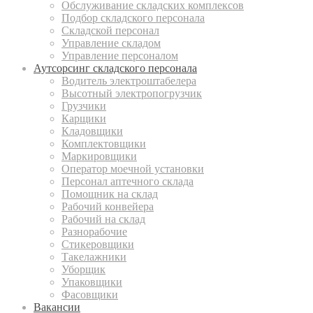
Обслуживание складских комплексов
Подбор складского персонала
Складской персонал
Управление складом
Управление персоналом
Аутсорсинг складского персонала
Водитель электроштабелера
Высотный электропогрузчик
Грузчики
Карщики
Кладовщики
Комплектовщики
Маркировщики
Оператор моечной установки
Персонал аптечного склада
Помощник на склад
Рабочий конвейера
Рабочий на склад
Разнорабочие
Стикеровщики
Такелажники
Уборщик
Упаковщики
Фасовщики
Вакансии