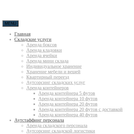
MENU
Главная
Складские услуги
Аренда боксов
Аренда кладовки
Аренда ячейки
Аренда мини склада
Индивидуальное хранение
Хранение мебели и вещей
Квартирный переезд
Аутсорсинг складских услуг
Аренда контейнеров
Аренда контейнера 5 футов
Аренда контейнера 10 футов
Аренда контейнера 20 футов
Аренда контейнера 20 футов с доставкой
Аренда контейнера 40 футов
Аутстаффинг персонала
Аренда складского персонала
Аутсорсинг складской логистики